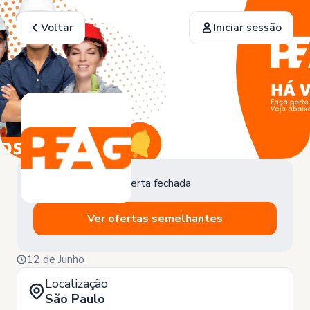
Voltar
Iniciar sessão
Oferta fechada
Ver ofertas semelhantes
12 de Junho
Localização
São Paulo