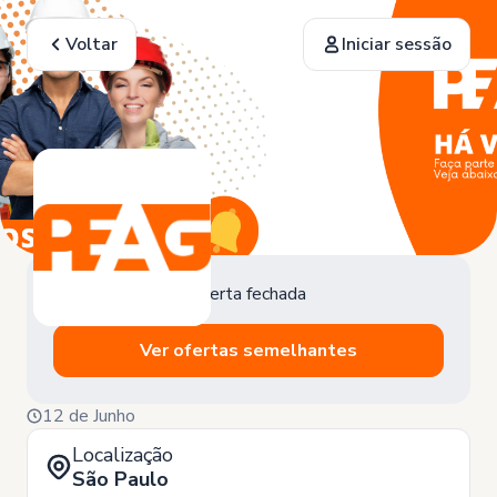
Voltar
Iniciar sessão
Oferta fechada
Ver ofertas semelhantes
12 de Junho
Localização
São Paulo