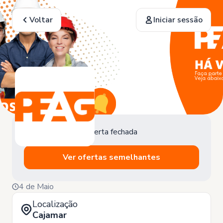
Voltar
Iniciar sessão
Oferta fechada
Ver ofertas semelhantes
4 de Maio
Localização
Cajamar